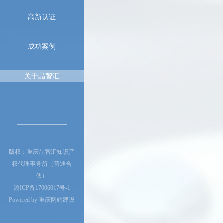
高新认证
成功案例
关于晶智汇
版权：重庆晶智汇知识产
权代理事务所（普通合
伙）
渝ICP备17006017号-1
Powered by
重庆网站建设